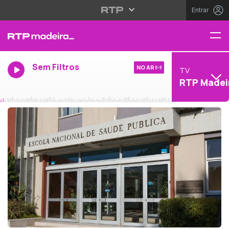
Entrar
Sem Filtros
NO AR
TV
RTP Madei