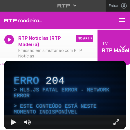
Entrar
RTP Notícias (RTP
NO AR
TV
Madeira)
RTP Madei
Emissão em simultâneo com RTP
Notícias
ERRO
204
HLS.JS FATAL ERROR - NETWORK
ERROR
ESTE CONTEÚDO ESTÁ NESTE
MOMENTO INDISPONÍVEL