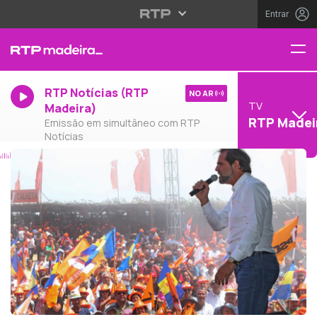
Entrar
RTP Notícias (RTP
NO AR
TV
Madeira)
RTP Madei
Emissão em simultâneo com RTP
Notícias