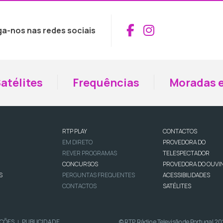
Aceder ao Fac
Aceder ao I
ga-nos nas redes sociais
atélites
Frequências
Moradas e
RTP PLAY
CONTACTOS
EM DIRETO
PROVEDORA DO
REVER PROGRAMAS
TELESPECTADOR
CONCURSOS
PROVEDORA DO OUVI
S
PERGUNTAS FREQUENTES
ACESSIBILIDADES
CONTACTOS
SATÉLITES
IÇÕES
PUBLICIDADE
© RTP, Rádio e Televisão de Portugal 2
|