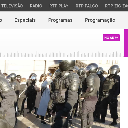
TELEVISÃO
RÁDIO
RTP PLAY
RTP PALCO
RTP ZIG ZA
o
Especiais
Programas
Programação
NO AR