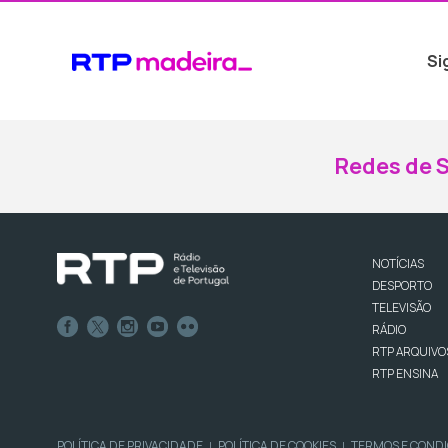
Si
Redes de S
NOTÍCIAS
DESPORTO
TELEVISÃO
RÁDIO
RTP ARQUIVO
RTP ENSINA
POLÍTICA DE PRIVACIDADE
POLÍTICA DE COOKIES
TERMOS E COND
|
|