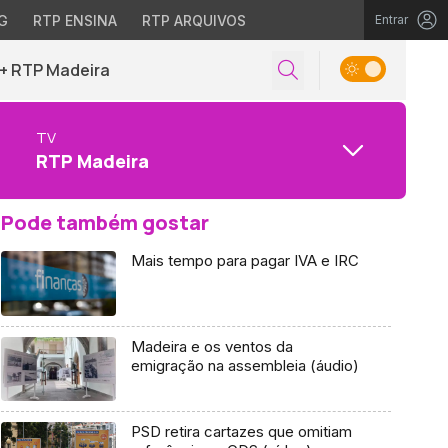
G
RTP ENSINA
RTP ARQUIVOS
Entrar
+ RTP Madeira
TV
RTP Madeira
Pode também gostar
Mais tempo para pagar IVA e IRC
Madeira e os ventos da
emigração na assembleia (áudio)
PSD retira cartazes que omitiam