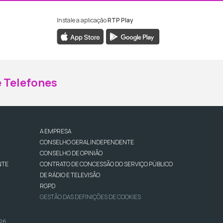
Instale a aplicação
RTP Play
ebook da RTP Madeira
nstagram da RTP Madeira
 Telefones
A EMPRESA
CONSELHO GERAL INDEPENDENTE
CONSELHO DE OPINIÃO
NTE
CONTRATO DE CONCESSÃO DO SERVIÇO PÚBLICO
DE RÁDIO E TELEVISÃO
RGPD
GESTÃO DAS DEFINIÇÕES DE COOKIES
026