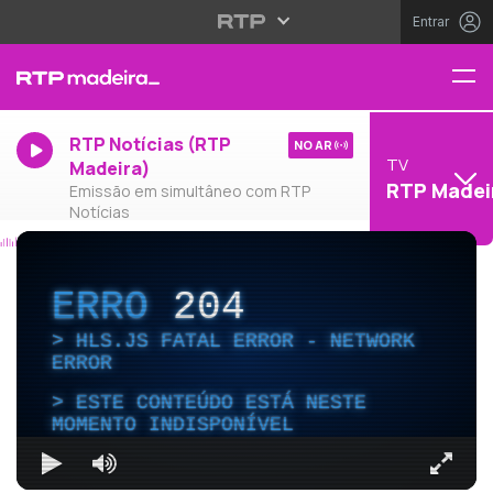
Entrar
RTP Notícias (RTP
NO AR
TV
Madeira)
RTP Madei
Emissão em simultâneo com RTP
Notícias
ERRO
204
HLS.JS FATAL ERROR - NETWORK
ERROR
ESTE CONTEÚDO ESTÁ NESTE
MOMENTO INDISPONÍVEL