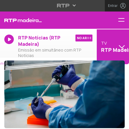
Entrar
RTP Notícias (RTP
NO AR
TV
Madeira)
RTP Madei
Emissão em simultâneo com RTP
Notícias