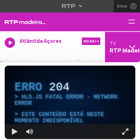
Entrar
Atlântida Açores
NO AR
TV
RTP Madei
ERRO
204
HLS.JS FATAL ERROR - NETWORK
ERROR
ESTE CONTEÚDO ESTÁ NESTE
MOMENTO INDISPONÍVEL