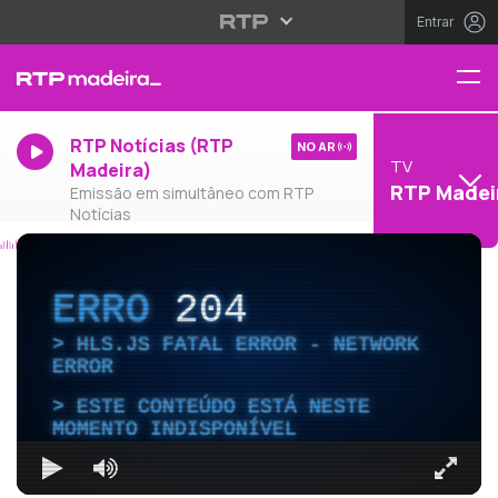
Entrar
RTP Notícias (RTP
NO AR
TV
Madeira)
RTP Madei
Emissão em simultâneo com RTP
Notícias
ERRO
204
HLS.JS FATAL ERROR - NETWORK
ERROR
ESTE CONTEÚDO ESTÁ NESTE
MOMENTO INDISPONÍVEL