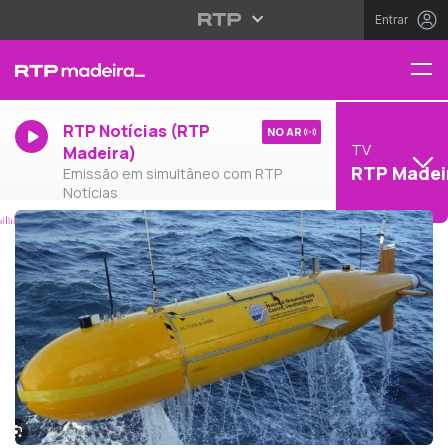
Entrar
RTP Notícias (RTP
NO AR
TV
Madeira)
RTP Madei
Emissão em simultâneo com RTP
Notícias