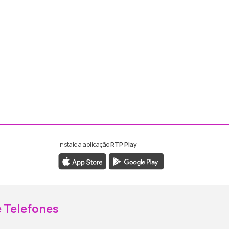
Instale a aplicação
RTP Play
ebook da RTP Madeira
nstagram da RTP Madeira
 Telefones