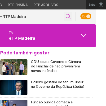
G
RTP ENSINA
RTP ARQUIVOS
Entrar
+ RTP Madeira
TV
RTP Madeira
Pode também gostar
CDU acusa Governo e Câmara
do Funchal de não prevenirem
novos incêndios
Bolieiro gostaria de ter um ‘ilhéu’
no Governo da República (áudio)
Função pública começa a