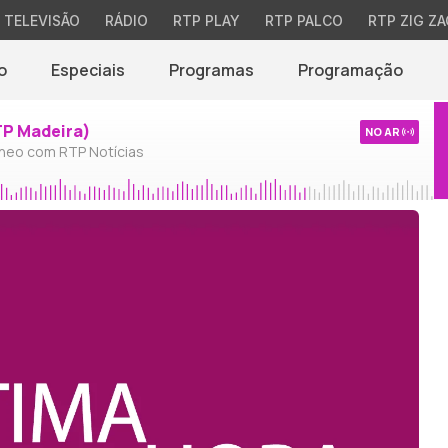
TELEVISÃO
RÁDIO
RTP PLAY
RTP PALCO
RTP ZIG ZA
o
Especiais
Programas
Programação
TP Madeira)
NO AR
neo com RTP Notícias