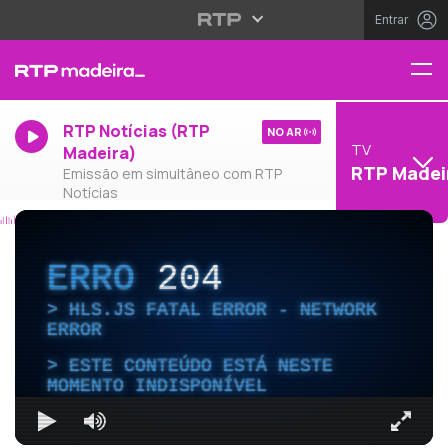
Entrar
RTP Notícias (RTP
NO AR
TV
Madeira)
RTP Madei
Emissão em simultâneo com RTP
Notícias
ERRO
204
HLS.JS FATAL ERROR - NETWORK
ERROR
ESTE CONTEÚDO ESTÁ NESTE
MOMENTO INDISPONÍVEL