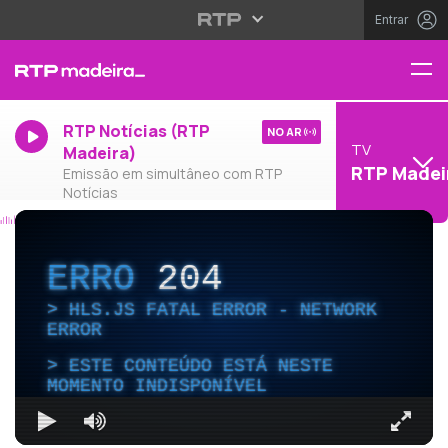
Entrar
RTP Notícias (RTP
NO AR
TV
Madeira)
RTP Madei
Emissão em simultâneo com RTP
Notícias
ERRO
204
HLS.JS FATAL ERROR - NETWORK
ERROR
ESTE CONTEÚDO ESTÁ NESTE
MOMENTO INDISPONÍVEL