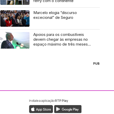
ferry com o continente
Marcelo elogia “discurso
excecional” de Seguro
Apoios para os combustíveis
devem chegar às empresas no
espaço máximo de três meses
(áudio)
PUB
Instale a aplicação
RTP Play
ebook da RTP Madeira
nstagram da RTP Madeira