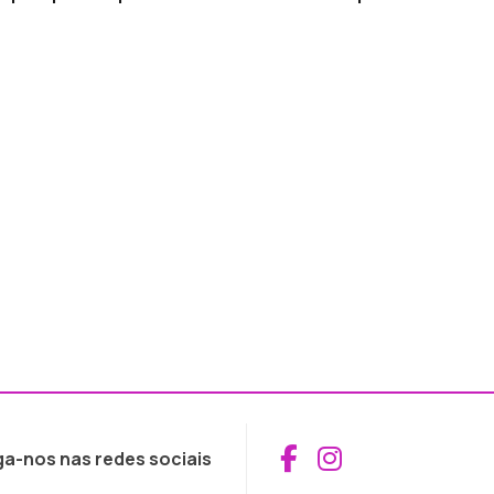
Aceder ao Fac
Aceder ao I
ga-nos nas redes sociais