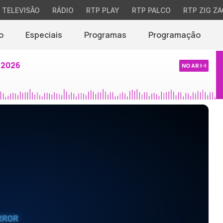
TELEVISÃO
RÁDIO
RTP PLAY
RTP PALCO
RTP ZIG ZA
o
Especiais
Programas
Programação
 2026
NO AR
RROR