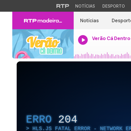
NOTÍCIAS
DESPORTO
Notícias
Desport
Verão Cá Dentro
ERRO
204
HLS.JS FATAL ERROR - NETWORK E