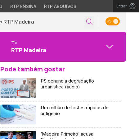
G
RTP ENSINA
RTP ARQUIVOS
Entrar
+ RTP Madeira
TV
RTP Madeira
Pode também gostar
PS denuncia degradação
urbanística (áudio)
Um milhão de testes rápidos de
antigénio
‘Madeira Primeiro’ acusa