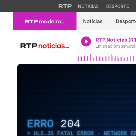
NOTÍCIAS
DESPORTO
Notícias
Desport
RTP Notícias (R
Emissão em simultâ
ERRO
204
HLS.JS FATAL ERROR - NETWORK E