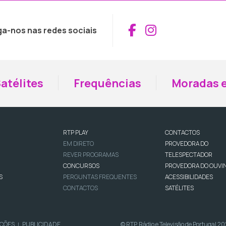
Aceder ao Fac
Aceder ao I
ga-nos nas redes sociais
atélites
Frequências
Moradas e
RTP PLAY
CONTACTOS
EM DIRETO
PROVEDORA DO
REVER PROGRAMAS
TELESPECTADOR
CONCURSOS
PROVEDORA DO OUVI
S
PERGUNTAS FREQUENTES
ACESSIBILIDADES
CONTACTOS
SATÉLITES
IÇÕES
PUBLICIDADE
© RTP, Rádio e Televisão de Portugal 2
|