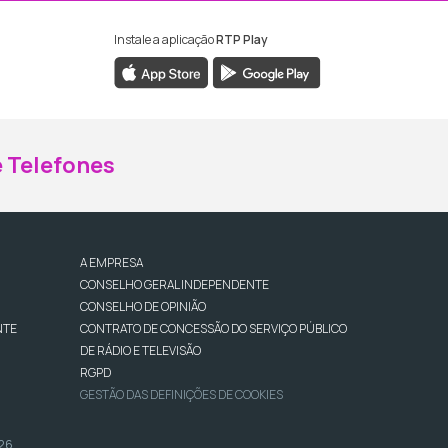
Instale a aplicação
RTP Play
ebook da RTP Madeira
nstagram da RTP Madeira
 Telefones
A EMPRESA
CONSELHO GERAL INDEPENDENTE
CONSELHO DE OPINIÃO
NTE
CONTRATO DE CONCESSÃO DO SERVIÇO PÚBLICO
DE RÁDIO E TELEVISÃO
RGPD
GESTÃO DAS DEFINIÇÕES DE COOKIES
026