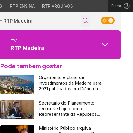
G
RTP ENSINA
RTP ARQUIVOS
Entrar
+ RTP Madeira
TV
RTP Madeira
Pode também gostar
Orçamento e plano de
investimentos da Madeira para
2021 publicados em Diário da
República
Secretário do Planeamento
reuniu-se hoje com o
Representante da República
(vídeo)
Ministério Público arquiva