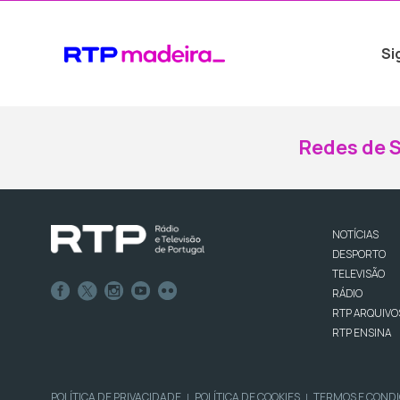
Si
Redes de S
NOTÍCIAS
DESPORTO
TELEVISÃO
RÁDIO
RTP ARQUIVO
RTP ENSINA
POLÍTICA DE PRIVACIDADE
POLÍTICA DE COOKIES
TERMOS E COND
|
|