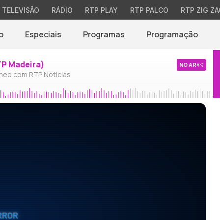
TELEVISÃO
RÁDIO
RTP PLAY
RTP PALCO
RTP ZIG ZA
o
Especiais
Programas
Programação
TP Madeira)
NO AR
neo com RTP Notícias
RROR