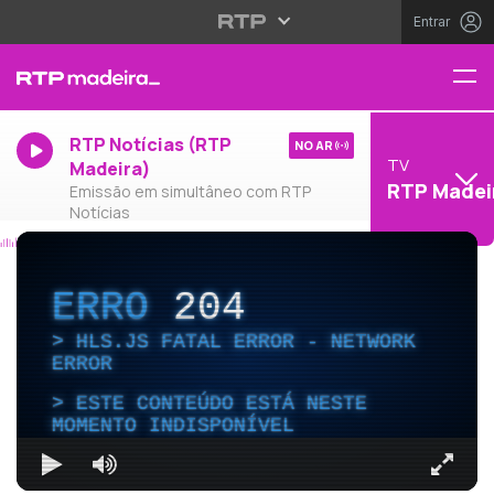
Entrar
RTP Notícias (RTP
NO AR
TV
Madeira)
RTP Madei
Emissão em simultâneo com RTP
Notícias
ERRO
204
HLS.JS FATAL ERROR - NETWORK
ERROR
ESTE CONTEÚDO ESTÁ NESTE
MOMENTO INDISPONÍVEL