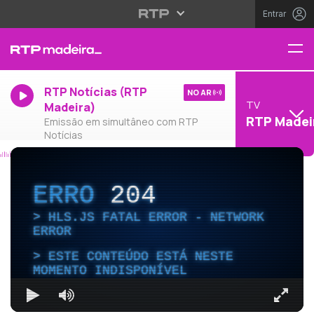
Entrar
RTP Notícias (RTP
NO AR
TV
Madeira)
RTP Madei
Emissão em simultâneo com RTP
Notícias
ERRO
204
HLS.JS FATAL ERROR - NETWORK
ERROR
ESTE CONTEÚDO ESTÁ NESTE
MOMENTO INDISPONÍVEL