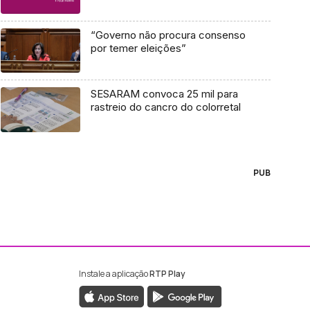
“Governo não procura consenso
por temer eleições”
SESARAM convoca 25 mil para
rastreio do cancro do colorretal
PUB
Instale a aplicação
RTP Play
ebook da RTP Madeira
nstagram da RTP Madeira