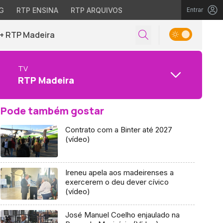
G
RTP ENSINA
RTP ARQUIVOS
Entrar
+ RTP Madeira
TV
RTP Madeira
Pode também gostar
Contrato com a Binter até 2027
(vídeo)
Ireneu apela aos madeirenses a
exercerem o deu dever cívico
(vídeo)
José Manuel Coelho enjaulado na