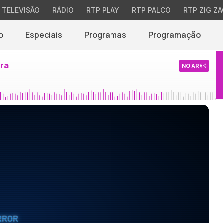
TELEVISÃO
RÁDIO
RTP PLAY
RTP PALCO
RTP ZIG ZA
o
Especiais
Programas
Programação
ira
NO AR
RROR