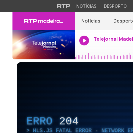
NOTÍCIAS
DESPORTO
Notícias
Desport
Telejornal Made
ERRO
204
HLS.JS FATAL ERROR - NETWORK E