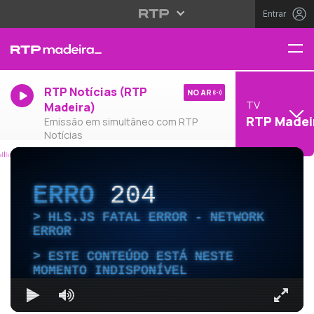
Entrar
RTP Notícias (RTP
NO AR
TV
Madeira)
RTP Madei
Emissão em simultâneo com RTP
Notícias
ERRO
204
HLS.JS FATAL ERROR - NETWORK
ERROR
ESTE CONTEÚDO ESTÁ NESTE
MOMENTO INDISPONÍVEL