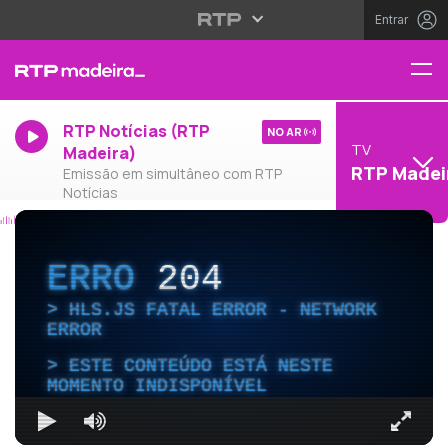
Entrar
RTP Notícias (RTP
NO AR
TV
Madeira)
RTP Madei
Emissão em simultâneo com RTP
Notícias
ERRO
204
HLS.JS FATAL ERROR - NETWORK
ERROR
ESTE CONTEÚDO ESTÁ NESTE
MOMENTO INDISPONÍVEL