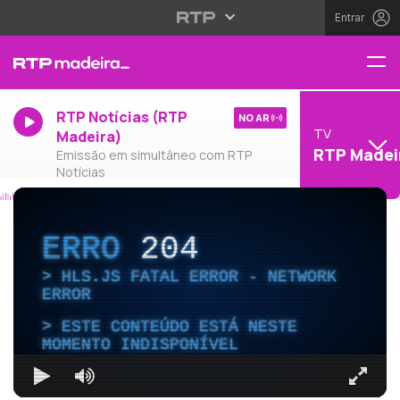
Entrar
RTP Notícias (RTP
NO AR
TV
Madeira)
RTP Madei
Emissão em simultâneo com RTP
Notícias
ERRO
204
HLS.JS FATAL ERROR - NETWORK
ERROR
ESTE CONTEÚDO ESTÁ NESTE
MOMENTO INDISPONÍVEL