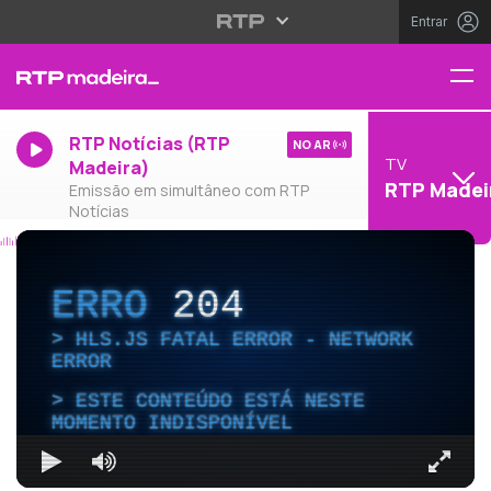
Entrar
RTP Notícias (RTP
NO AR
TV
Madeira)
RTP Madei
Emissão em simultâneo com RTP
Notícias
ERRO
204
HLS.JS FATAL ERROR - NETWORK
ERROR
ESTE CONTEÚDO ESTÁ NESTE
MOMENTO INDISPONÍVEL