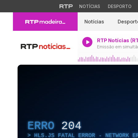
NOTÍCIAS
DESPORTO
Notícias
Desport
RTP Notícias (R
Emissão em simultâ
ERRO
204
HLS.JS FATAL ERROR - NETWORK E