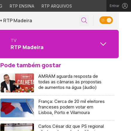
G
RTP ENSINA
RTP ARQUIVOS
Entrar
+ RTP Madeira
TV
RTP Madeira
Pode também gostar
AMRAM aguarda resposta de
todas as câmaras às propostas
de aumentos na água (áudio)
França: Cerca de 20 mil eleitores
franceses podem votar em
Lisboa, Porto e Vilamoura
Carlos César diz que PS regional