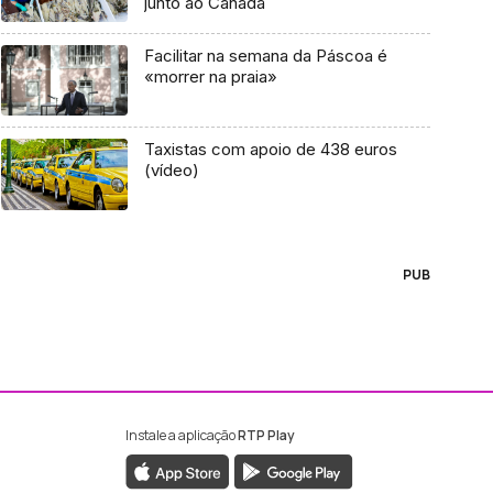
junto ao Canadá
Facilitar na semana da Páscoa é
«morrer na praia»
Taxistas com apoio de 438 euros
(vídeo)
PUB
Instale a aplicação
RTP Play
ebook da RTP Madeira
nstagram da RTP Madeira