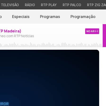
TELEVISÃO
RÁDIO
RTP PLAY
RTP PALCO
RTP ZIG ZA
o
Especiais
Programas
Programação
TP Madeira)
NO AR
neo com RTP Notícias
RROR