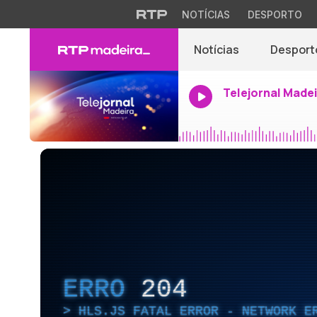
NOTÍCIAS
DESPORTO
Notícias
Desport
Telejornal Made
ERRO
204
HLS.JS FATAL ERROR - NETWORK E