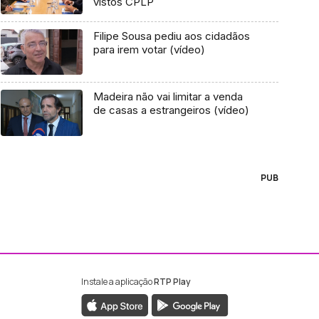
vistos CPLP
Filipe Sousa pediu aos cidadãos
para irem votar (vídeo)
Madeira não vai limitar a venda
de casas a estrangeiros (vídeo)
PUB
Instale a aplicação
RTP Play
ebook da RTP Madeira
nstagram da RTP Madeira