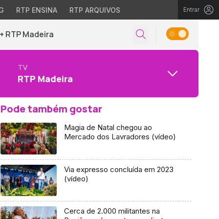
G
RTP ENSINA
RTP ARQUIVOS
Entrar
+ RTP Madeira
TV
RTP Madeira
Pode também gostar
Magia de Natal chegou ao
Mercado dos Lavradores (vídeo)
Via expresso concluída em 2023
(vídeo)
Cerca de 2.000 militantes na