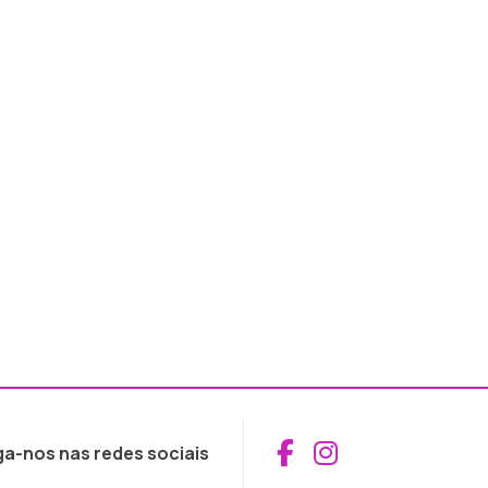
Aceder ao Fac
Aceder ao I
ga-nos nas redes sociais