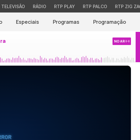
TELEVISÃO
RÁDIO
RTP PLAY
RTP PALCO
RTP ZIG ZA
o
Especiais
Programas
Programação
ira
NO AR
RROR