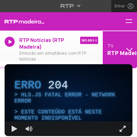
Entrar
RTP Notícias (RTP
NO AR
TV
Madeira)
RTP Madei
Emissão em simultâneo com RTP
Notícias
ERRO
204
HLS.JS FATAL ERROR - NETWORK
ERROR
ESTE CONTEÚDO ESTÁ NESTE
MOMENTO INDISPONÍVEL