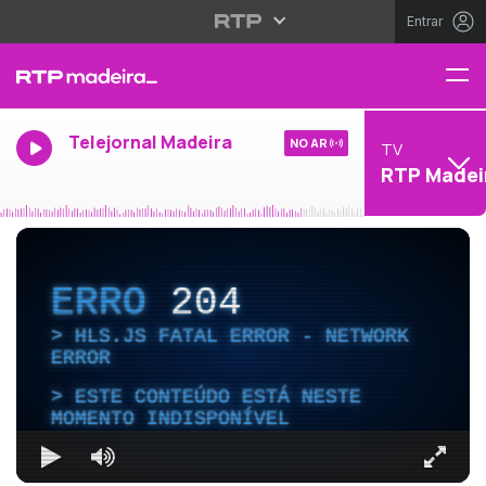
Entrar
Telejornal Madeira
NO AR
TV
RTP Madei
ERRO
204
HLS.JS FATAL ERROR - NETWORK
ERROR
ESTE CONTEÚDO ESTÁ NESTE
MOMENTO INDISPONÍVEL