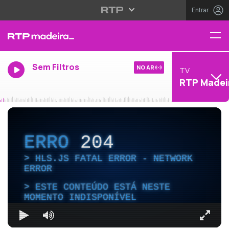
Entrar
Sem Filtros
NO AR
TV
RTP Madei
ERRO
204
HLS.JS FATAL ERROR - NETWORK
ERROR
ESTE CONTEÚDO ESTÁ NESTE
MOMENTO INDISPONÍVEL