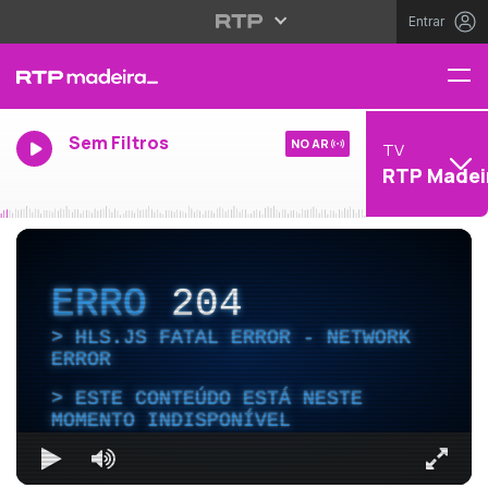
Entrar
Sem Filtros
NO AR
TV
RTP Madei
ERRO
204
HLS.JS FATAL ERROR - NETWORK
ERROR
ESTE CONTEÚDO ESTÁ NESTE
MOMENTO INDISPONÍVEL