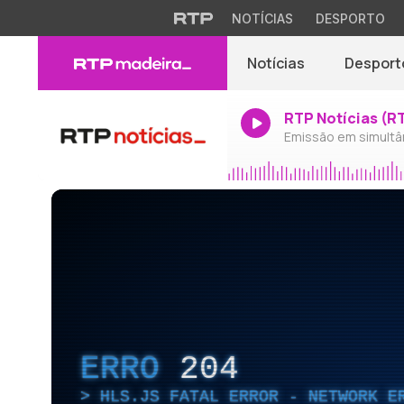
NOTÍCIAS
DESPORTO
Notícias
Desport
RTP Notícias (R
Emissão em simultâ
ERRO
204
HLS.JS FATAL ERROR - NETWORK E