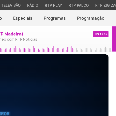
TELEVISÃO
RÁDIO
RTP PLAY
RTP PALCO
RTP ZIG ZA
o
Especiais
Programas
Programação
TP Madeira)
NO AR
neo com RTP Notícias
RROR