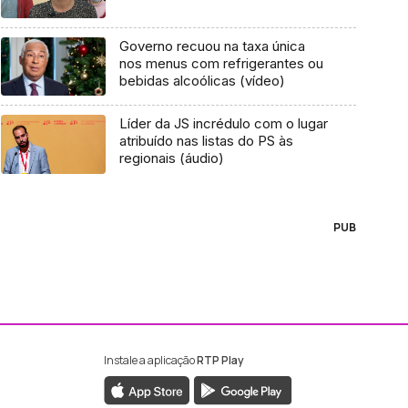
Governo recuou na taxa única
nos menus com refrigerantes ou
bebidas alcoólicas (vídeo)
Líder da JS incrédulo com o lugar
atribuído nas listas do PS às
regionais (áudio)
PUB
Instale a aplicação
RTP Play
ebook da RTP Madeira
nstagram da RTP Madeira