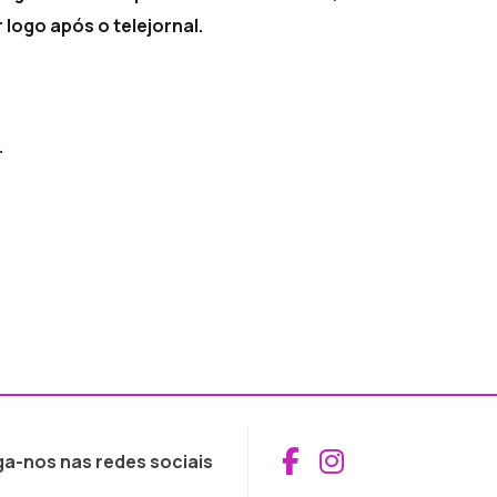
logo após o telejornal.
.
Aceder ao Fac
Aceder ao I
ga-nos nas redes sociais