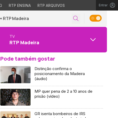
G
RTP ENSINA
RTP ARQUIVOS
Entrar
+ RTP Madeira
TV
RTP Madeira
Pode também gostar
Distinção confirma o
posicionamento da Madeira
(áudio)
MP quer pena de 2 a 10 anos de
prisão (vídeo)
GR isenta bombeiros de IRS