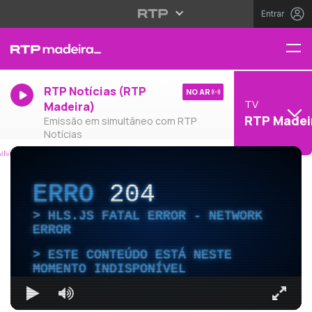
Entrar
RTP Notícias (RTP
NO AR
TV
Madeira)
RTP Madei
Emissão em simultâneo com RTP
Notícias
ERRO
204
HLS.JS FATAL ERROR - NETWORK
ERROR
ESTE CONTEÚDO ESTÁ NESTE
MOMENTO INDISPONÍVEL