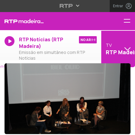
Entrar
RTP Notícias (RTP
NO AR
TV
Madeira)
RTP Madei
Emissão em simultâneo com RTP
Notícias