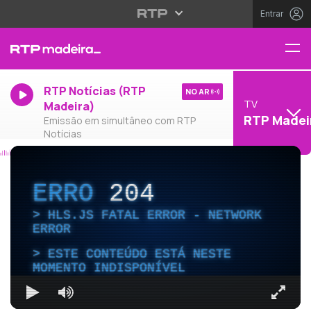
Entrar
RTP Notícias (RTP
NO AR
TV
Madeira)
RTP Madei
Emissão em simultâneo com RTP
Notícias
ERRO
204
HLS.JS FATAL ERROR - NETWORK
ERROR
ESTE CONTEÚDO ESTÁ NESTE
MOMENTO INDISPONÍVEL