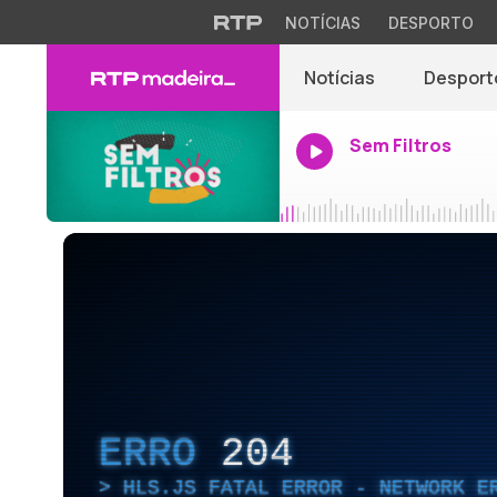
NOTÍCIAS
DESPORTO
Notícias
Desport
Sem Filtros
ERRO
204
HLS.JS FATAL ERROR - NETWORK E