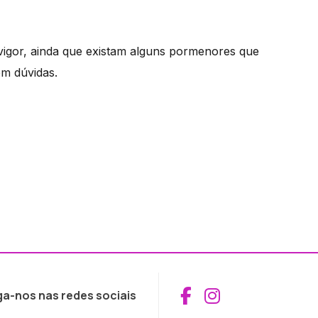
 vigor, ainda que existam alguns pormenores que
em dúvidas.
Aceder ao Fac
Aceder ao I
ga-nos nas redes sociais