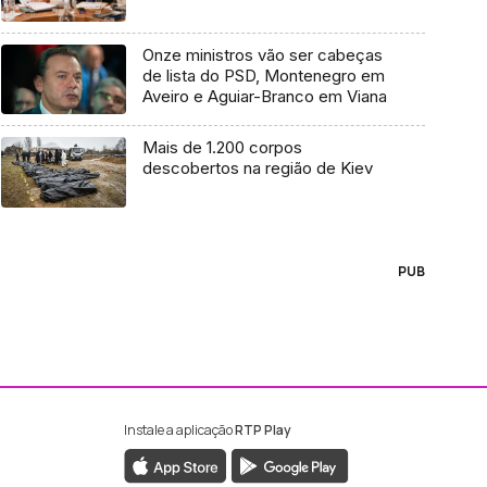
Onze ministros vão ser cabeças
de lista do PSD, Montenegro em
Aveiro e Aguiar-Branco em Viana
Mais de 1.200 corpos
descobertos na região de Kiev
PUB
Instale a aplicação
RTP Play
ebook da RTP Madeira
nstagram da RTP Madeira