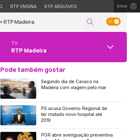
G
RTP ENSINA
RTP ARQUIVOS
Entrar
+ RTP Madeira
TV
RTP Madeira
Pode também gostar
Segundo dia de Cavaco na
Madeira com viagem pelo mar
PS acusa Governo Regional de
ter matado novo hospital até
2019
PGR abre averiguação preventiva