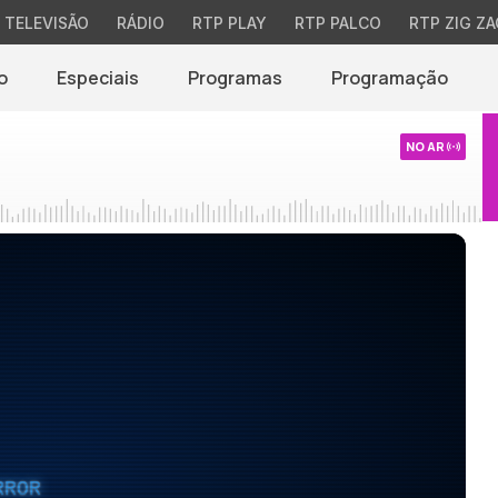
TELEVISÃO
RÁDIO
RTP PLAY
RTP PALCO
RTP ZIG ZA
o
Especiais
Programas
Programação
NO AR
RROR