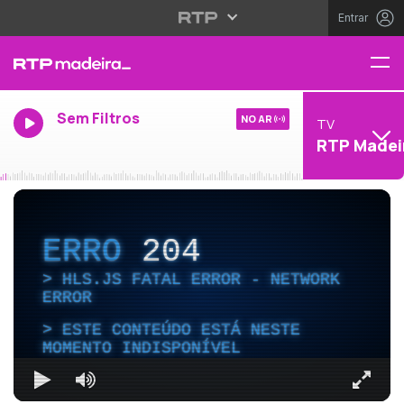
Entrar
Sem Filtros
NO AR
TV
RTP Madei
ERRO
204
HLS.JS FATAL ERROR - NETWORK
ERROR
ESTE CONTEÚDO ESTÁ NESTE
MOMENTO INDISPONÍVEL