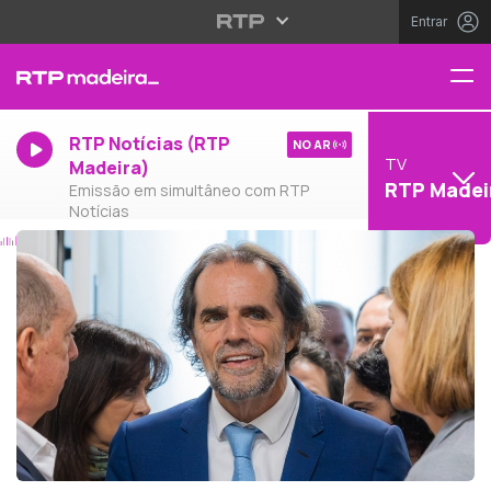
Entrar
RTP Notícias (RTP
NO AR
TV
Madeira)
RTP Madei
Emissão em simultâneo com RTP
Notícias