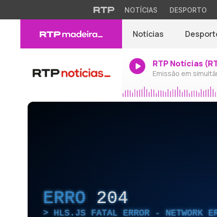
NOTÍCIAS
DESPORTO
Notícias
Desport
RTP Notícias (R
Emissão em simultâ
ERRO
204
HLS.JS FATAL ERROR - NETWORK E