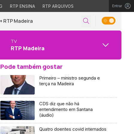
G
RTP ENSINA
RTP ARQUIVOS
Entrar
+ RTP Madeira
TV
RTP Madeira
Pode também gostar
Primeiro – ministro segunda e
terça na Madeira
CDS diz que não há
entendimento em Santana
(áudio)
Quatro doentes covid internados