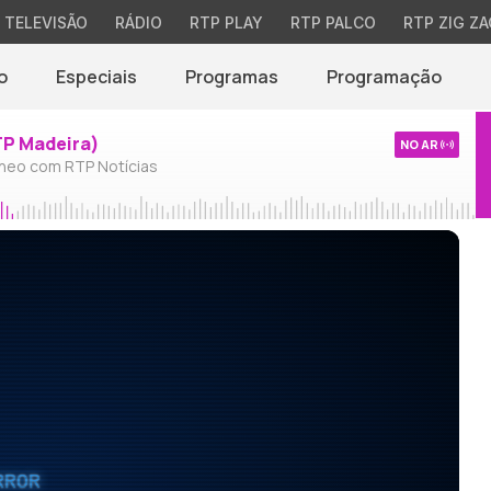
TELEVISÃO
RÁDIO
RTP PLAY
RTP PALCO
RTP ZIG ZA
o
Especiais
Programas
Programação
TP Madeira)
NO AR
neo com RTP Notícias
RROR