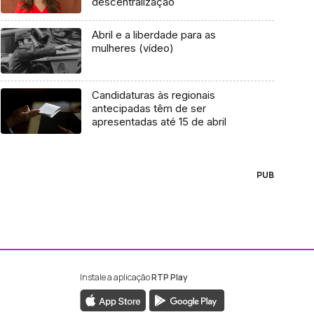
descentralização
Abril e a liberdade para as
mulheres (vídeo)
Candidaturas às regionais
antecipadas têm de ser
apresentadas até 15 de abril
PUB
Instale a aplicação
RTP Play
ebook da RTP Madeira
nstagram da RTP Madeira