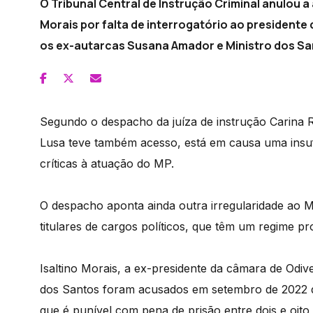
O Tribunal Central de Instrução Criminal anulou a
Morais por falta de interrogatório ao president
os ex-autarcas Susana Amador e Ministro dos Sa
Segundo o despacho da juíza de instrução Carina R
Lusa teve também acesso, está em causa uma insufi
críticas à atuação do MP.
O despacho aponta ainda outra irregularidade ao 
titulares de cargos políticos, que têm um regime pr
Isaltino Morais, a ex-presidente da câmara de Odi
dos Santos foram acusados em setembro de 2022 do 
que é punível com pena de prisão entre dois e oito