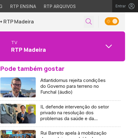
G
RTP ENSINA
RTP ARQUIVOS
Entrar
+ RTP Madeira
TV
RTP Madeira
Pode também gostar
Atlantidomus rejeita condições
do Governo para terreno no
Funchal (áudio)
IL defende intervenção do setor
privado na resolução dos
problemas da saúde e da
habitação (áudio)
Rui Barreto apela à mobilização