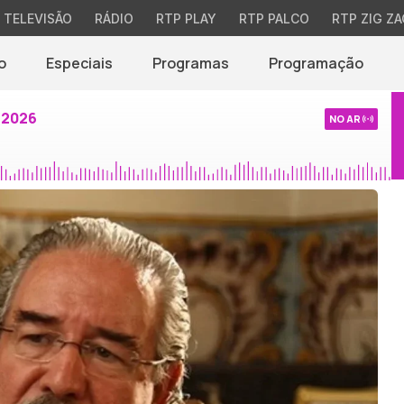
TELEVISÃO
RÁDIO
RTP PLAY
RTP PALCO
RTP ZIG ZA
o
Especiais
Programas
Programação
 2026
NO AR