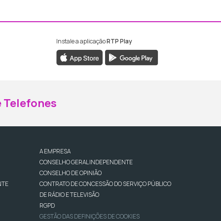
Instale a aplicação
RTP Play
ebook da RTP Madeira
nstagram da RTP Madeira
 Telefones
A EMPRESA
CONSELHO GERAL INDEPENDENTE
CONSELHO DE OPINIÃO
NTE
CONTRATO DE CONCESSÃO DO SERVIÇO PÚBLICO
DE RÁDIO E TELEVISÃO
RGPD
GESTÃO DAS DEFINIÇÕES DE COOKIES