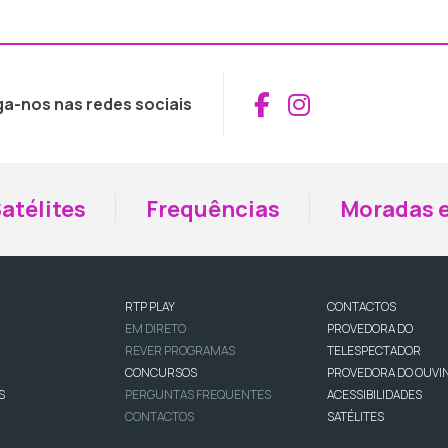
Aceder ao Fac
Aceder ao I
ga-nos nas redes sociais
atélites
Frequências
Moradas e
RTP PLAY
CONTACTOS
EM DIRETO
PROVEDORA DO
REVER PROGRAMAS
TELESPECTADOR
CONCURSOS
PROVEDORA DO OUVI
S
PERGUNTAS FREQUENTES
ACESSIBILIDADES
CONTACTOS
SATÉLITES