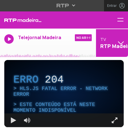
Entrar
Telejornal Madeira
NO AR
TV
RTP Madei
ERRO
204
HLS.JS FATAL ERROR - NETWORK
ERROR
ESTE CONTEÚDO ESTÁ NESTE
MOMENTO INDISPONÍVEL