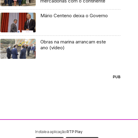
mercadorias com o continente
Mário Centeno deixa o Governo
Obras na marina arrancam este
ano (vídeo)
PUB
Instale a aplicação
RTP Play
ebook da RTP Madeira
nstagram da RTP Madeira