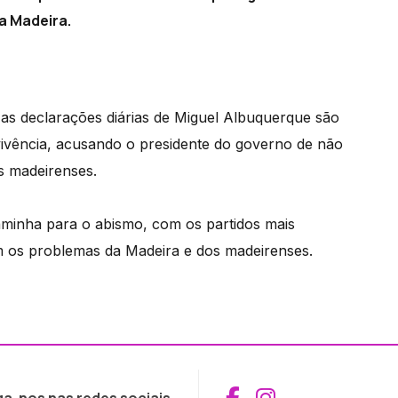
a Madeira.
s declarações diárias de Miguel Albuquerque são
ivência, acusando o presidente do governo de não
s madeirenses.
minha para o abismo, com os partidos mais
 os problemas da Madeira e dos madeirenses.
Aceder ao Fac
Aceder ao I
ga-nos nas redes sociais