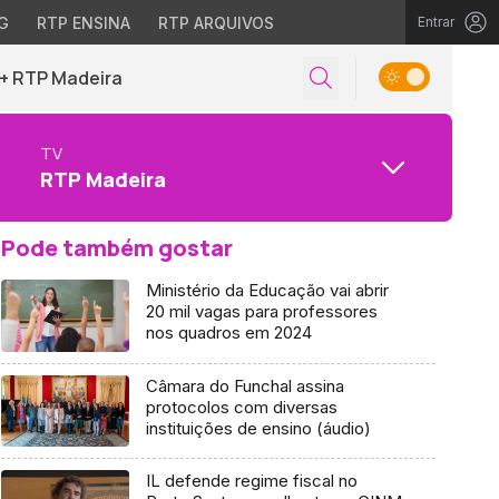
G
RTP ENSINA
RTP ARQUIVOS
Entrar
+ RTP Madeira
TV
RTP Madeira
Pode também gostar
Ministério da Educação vai abrir
20 mil vagas para professores
nos quadros em 2024
Câmara do Funchal assina
protocolos com diversas
instituições de ensino (áudio)
IL defende regime fiscal no