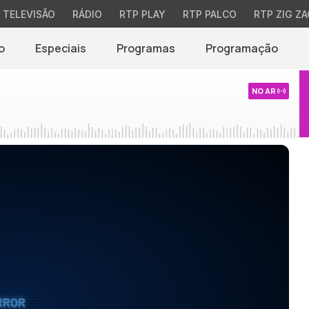
TELEVISÃO
RÁDIO
RTP PLAY
RTP PALCO
RTP ZIG ZA
o
Especiais
Programas
Programação
NO AR
RROR