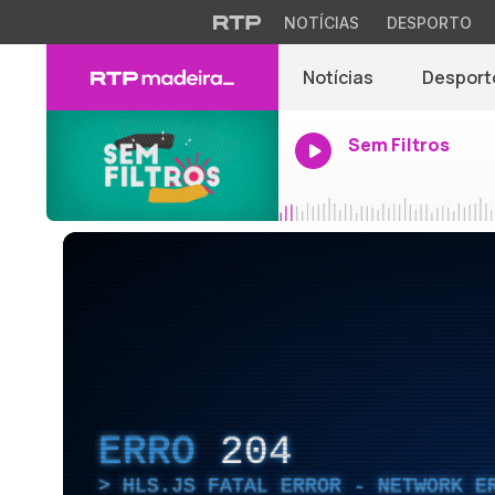
NOTÍCIAS
DESPORTO
Notícias
Desport
Sem Filtros
ERRO
204
HLS.JS FATAL ERROR - NETWORK E