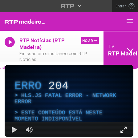
Entrar
RTP Notícias (RTP
NO AR
TV
Madeira)
RTP Madei
Emissão em simultâneo com RTP
Notícias
ERRO
204
HLS.JS FATAL ERROR - NETWORK
ERROR
ESTE CONTEÚDO ESTÁ NESTE
MOMENTO INDISPONÍVEL