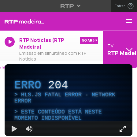
Entrar
RTP Notícias (RTP
NO AR
TV
Madeira)
RTP Madei
Emissão em simultâneo com RTP
Notícias
ERRO
204
HLS.JS FATAL ERROR - NETWORK
ERROR
ESTE CONTEÚDO ESTÁ NESTE
MOMENTO INDISPONÍVEL