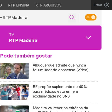
G
RTP ENSINA
RTP ARQUIVOS
Entrar
+ RTP Madeira
TV
RTP Madeira
Pode também gostar
Albuquerque admite que nunca
foi um líder de consenso (vídeo)
BE propõe suplemento de 40%
para médicos estarem em
exclusividade no SNS
Madeira vai rever os critérios da