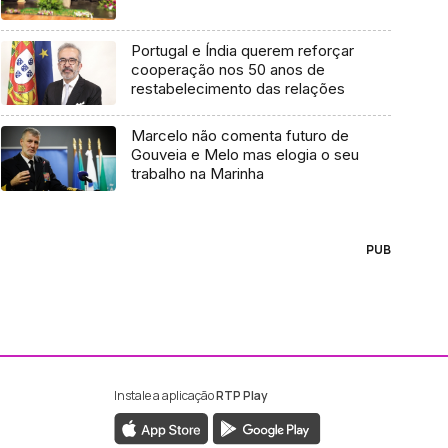
Portugal e Índia querem reforçar
cooperação nos 50 anos de
restabelecimento das relações
Marcelo não comenta futuro de
Gouveia e Melo mas elogia o seu
trabalho na Marinha
PUB
Instale a aplicação
RTP Play
ebook da RTP Madeira
nstagram da RTP Madeira