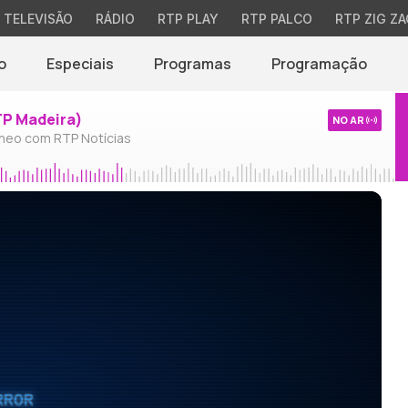
TELEVISÃO
RÁDIO
RTP PLAY
RTP PALCO
RTP ZIG ZA
o
Especiais
Programas
Programação
TP Madeira)
NO AR
neo com RTP Notícias
RROR