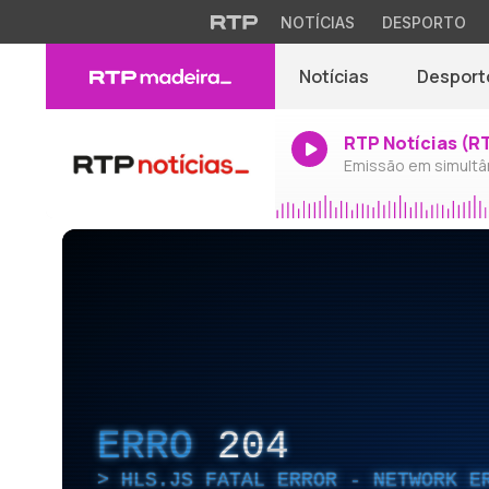
NOTÍCIAS
DESPORTO
Notícias
Desport
RTP Notícias (R
Emissão em simultâ
ERRO
204
HLS.JS FATAL ERROR - NETWORK E