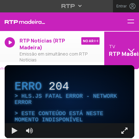
Entrar
RTP Notícias (RTP
NO AR
TV
Madeira)
RTP Madei
Emissão em simultâneo com RTP
Notícias
ERRO
204
HLS.JS FATAL ERROR - NETWORK
ERROR
ESTE CONTEÚDO ESTÁ NESTE
MOMENTO INDISPONÍVEL