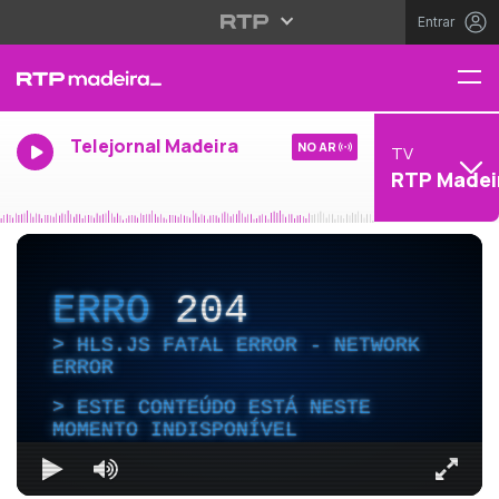
Entrar
Telejornal Madeira
NO AR
TV
RTP Madei
ERRO
204
HLS.JS FATAL ERROR - NETWORK
ERROR
ESTE CONTEÚDO ESTÁ NESTE
MOMENTO INDISPONÍVEL