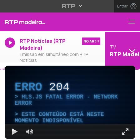
Entrar
RTP Notícias (RTP
NO AR
TV
Madeira)
RTP Madei
Emissão em simultâneo com RTP
Notícias
ERRO
204
HLS.JS FATAL ERROR - NETWORK
ERROR
ESTE CONTEÚDO ESTÁ NESTE
MOMENTO INDISPONÍVEL