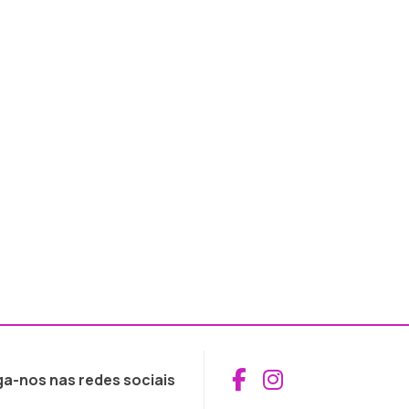
Aceder ao Fac
Aceder ao I
ga-nos nas redes sociais