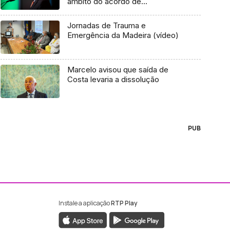
âmbito do acordo de
rendimentos
Jornadas de Trauma e
Emergência da Madeira (vídeo)
Marcelo avisou que saída de
Costa levaria a dissolução
PUB
Instale a aplicação
RTP Play
ebook da RTP Madeira
nstagram da RTP Madeira