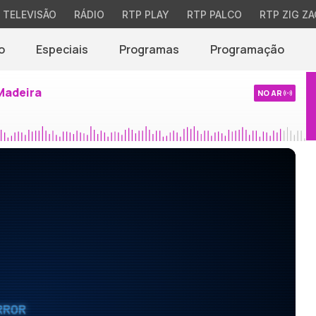
TELEVISÃO
RÁDIO
RTP PLAY
RTP PALCO
RTP ZIG ZA
o
Especiais
Programas
Programação
Madeira
NO AR
RROR