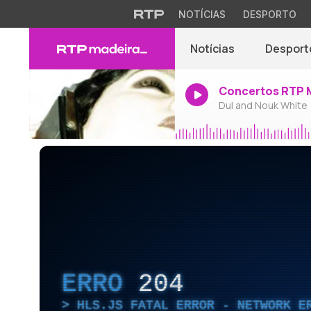
NOTÍCIAS
DESPORTO
Notícias
Desport
Concertos RTP 
Dul and Nouk White
ERRO
204
HLS.JS FATAL ERROR - NETWORK E