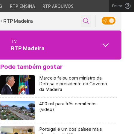
G
RTP ENSINA
RTP ARQUIVOS
Entrar
+ RTP Madeira
TV
RTP Madeira
Pode também gostar
Marcelo falou com ministro da
Defesa e presidente do Governo
da Madeira
400 mil para três cemitérios
(vídeo)
Portugal é um dos países mais