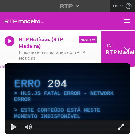
Entrar
RTP Notícias (RTP
NO AR
TV
Madeira)
RTP Madei
Emissão em simultâneo com RTP
Notícias
ERRO
204
HLS.JS FATAL ERROR - NETWORK
ERROR
ESTE CONTEÚDO ESTÁ NESTE
MOMENTO INDISPONÍVEL