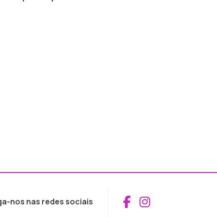
Aceder ao Fac
Aceder ao I
ga-nos nas redes sociais