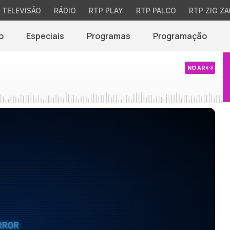
TELEVISÃO
RÁDIO
RTP PLAY
RTP PALCO
RTP ZIG ZA
o
Especiais
Programas
Programação
NO AR
RROR