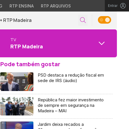
G
RTP ENSINA
RTP ARQUIVOS
Entrar
+ RTP Madeira
TV
RTP Madeira
Pode também gostar
PSD destaca a redução fiscal em
sede de IRS (áudio)
República fez maior investimento
de sempre em segurança na
Madeira – MAI
Jardim deixa recados a