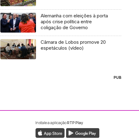
Alemanha com eleições à porta
após crise política entre
coligação de Governo
Câmara de Lobos promove 20
espetáculos (vídeo)
PUB
Instale a aplicação
RTP Play
ebook da RTP Madeira
nstagram da RTP Madeira