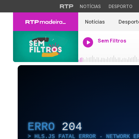
NOTÍCIAS
DESPORTO
Notícias
Desport
Sem Filtros
ERRO
204
HLS.JS FATAL ERROR - NETWORK E