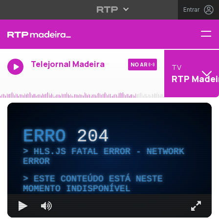
Entrar
Telejornal Madeira
NO AR
TV
RTP Madei
ERRO
204
HLS.JS FATAL ERROR - NETWORK
ERROR
ESTE CONTEÚDO ESTÁ NESTE
MOMENTO INDISPONÍVEL