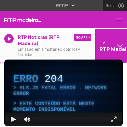
Entrar
RTP Notícias (RTP
NO AR
TV
Madeira)
RTP Madei
Emissão em simultâneo com RTP
Notícias
ERRO
204
HLS.JS FATAL ERROR - NETWORK
ERROR
ESTE CONTEÚDO ESTÁ NESTE
MOMENTO INDISPONÍVEL