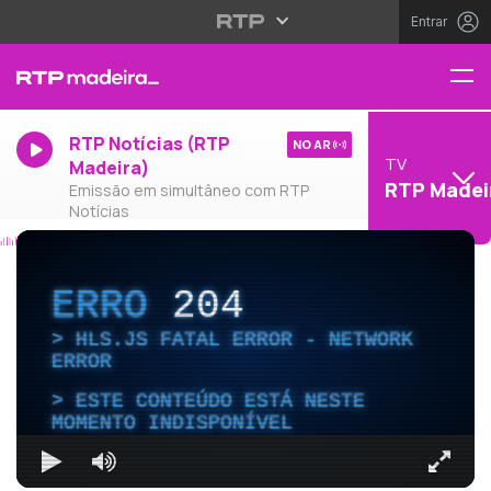
Entrar
RTP Notícias (RTP
NO AR
TV
Madeira)
RTP Madei
Emissão em simultâneo com RTP
Notícias
ERRO
204
HLS.JS FATAL ERROR - NETWORK
ERROR
ESTE CONTEÚDO ESTÁ NESTE
MOMENTO INDISPONÍVEL